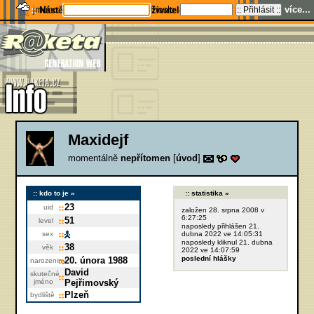
jméno:
heslo:
více...
Nástěnky
Srazy
Uživatelé
Maxidejf
momentálně
nepřítomen
[
úvod
]
kdo to je
statistika
23
uid
založen 28. srpna 2008 v
6:27:25
51
level
naposledy přihlášen 21.
sex
dubna 2022 ve 14:05:31
naposledy kliknul 21. dubna
38
věk
2022 ve 14:07:59
poslední hlášky
20. února 1988
narozeniny
David
skutečné
jméno
Pejřimovský
Plzeň
bydliště