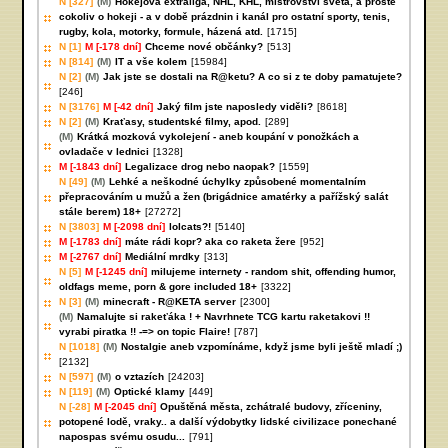
N [327]
(M)
Hokejová extraliga, NHL, KHL, mistrovství světa, a prostě
cokoliv o hokeji - a v době prázdnin i kanál pro ostatní sporty, tenis,
rugby, kola, motorky, formule, házená atd.
[1715]
N [1]
M [-178 dní]
Chceme nové občánky?
[513]
N [814]
(M)
IT a vše kolem
[15984]
N [2]
(M)
Jak jste se dostali na R@ketu? A co si z te doby pamatujete?
[246]
N [3176]
M [-42 dní]
Jaký film jste naposledy viděli?
[8618]
N [2]
(M)
Kraťasy, studentské filmy, apod.
[289]
(M)
Krátká mozková vykolejení - aneb koupání v ponožkách a
ovladače v lednici
[1328]
M [-1843 dní]
Legalizace drog nebo naopak?
[1559]
N [49]
(M)
Lehké a neškodné úchylky způsobené momentalním
přepracováním u mužů a žen (brigádnice amatérky a pařížský salát
stále berem) 18+
[27272]
N [3803]
M [-2098 dní]
lolcats?!
[5140]
M [-1783 dní]
máte rádi kopr? aka co raketa žere
[952]
M [-2767 dní]
Mediální mrdky
[313]
N [5]
M [-1245 dní]
milujeme internety - random shit, offending humor,
oldfags meme, porn & gore included 18+
[3322]
N [3]
(M)
minecraft - R@KETA server
[2300]
(M)
Namalujte si rakeťáka ! + Navrhnete TCG kartu raketakovi !!
vyrabi piratka !! -=> on topic Flaire!
[787]
N [1018]
(M)
Nostalgie aneb vzpomínáme, když jsme byli ještě mladí ;)
[2132]
N [597]
(M)
o vztazích
[24203]
N [119]
(M)
Optické klamy
[449]
N [-28]
M [-2045 dní]
Opuštěná města, zchátralé budovy, zříceniny,
potopené lodě, vraky.. a další výdobytky lidské civilizace ponechané
napospas svému osudu...
[791]