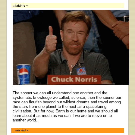
jaký je
The sooner we can all understand one another and the
systematic knowledge we called, science, then the sooner our
race can flourish beyond our wildest dreams and travel among
the stars from one planet to the next as a spacefaring
civilization. But for now, Earth is our home and we should all
learn about it as much as we can if we are to move on to
another world.
má rád