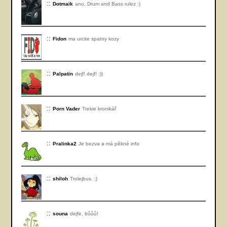
Dotmaik
ano, Drum and Bass rulez :)
Fidon
ma urcite spatny kozy
Palpatin
dejf! dejf! :))
Porn Vader
Trekie kronikář
Pralinka2
Je bezva a má pěkné info
shiloh
Trolejbus. ;)
souna
dejfe, bůůů!