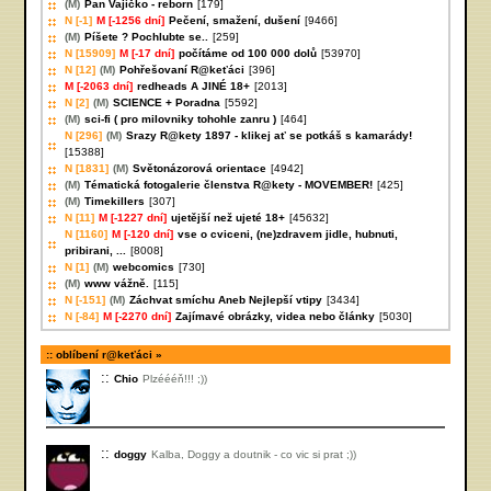
(M)
Pan Vajíčko - reborn
[179]
N [-1]
M [-1256 dní]
Pečení, smažení, dušení
[9466]
(M)
Píšete ? Pochlubte se..
[259]
N [15909]
M [-17 dní]
počítáme od 100 000 dolů
[53970]
N [12]
(M)
Pohřešovaní R@keťáci
[396]
M [-2063 dní]
redheads A JINÉ 18+
[2013]
N [2]
(M)
SCIENCE + Poradna
[5592]
(M)
sci-fi ( pro milovniky tohohle zanru )
[464]
N [296]
(M)
Srazy R@kety 1897 - klikej ať se potkáš s kamarády!
[15388]
N [1831]
(M)
Světonázorová orientace
[4942]
(M)
Tématická fotogalerie členstva R@kety - MOVEMBER!
[425]
(M)
Timekillers
[307]
N [11]
M [-1227 dní]
ujetější než ujeté 18+
[45632]
N [1160]
M [-120 dní]
vse o cviceni, (ne)zdravem jidle, hubnuti,
pribirani, ...
[8008]
N [1]
(M)
webcomics
[730]
(M)
www vážně.
[115]
N [-151]
(M)
Záchvat smíchu Aneb Nejlepší vtipy
[3434]
N [-84]
M [-2270 dní]
Zajímavé obrázky, videa nebo články
[5030]
oblíbení r@keťáci
Chio
Plzéééň!!! ;))
doggy
Kalba, Doggy a doutnik - co vic si prat ;))