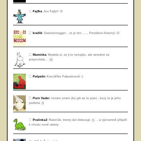
Fajfka
Jou Fajfy!! :D
krallik
Swartzenegger .. to je ten .. ... Prezident Arizony! :D
Muminka
Myslela si, ze ji tu nenajdu, ale seredne se
prepocitala... ;)))
Palpatin
Kancléřka Palpatinová! ;)
Porn Vader
nomen omen (bo jak se to pise) - kozy to je jeho
parketa ;))
Pralinka2
Rakeťák, kterej rád diskutuje ;)) ... a významně přispěl
k chodu nové rakety