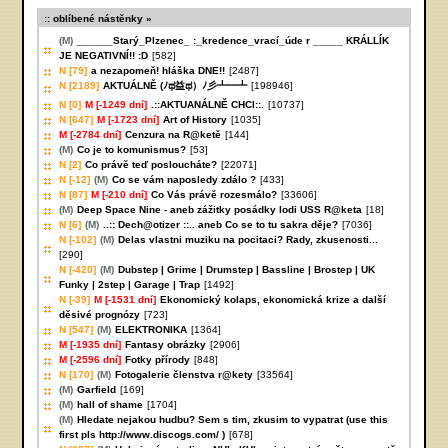
oblíbené nástěnky
(M)
______Starý_Plzenec_ :_kredence_vrací_úde r _____ KRÁLLÍK
JE NEGATIVNÍ!! :D
[582]
N [79]
a nezapomeň! hláška DNE!!
[2487]
N [2189]
AKTUÁLNĚ (ﾉಥ益ಥ）ﾉ彡┻━┻
[198946]
N [0]
M [-1249 dní]
.::AKTUANÁLNĚ CHCI::.
[10737]
N [647]
M [-1723 dní]
Art of History
[1035]
M [-2784 dní]
Cenzura na R@ketě
[144]
(M)
Co je to komunismus?
[53]
N [2]
Co právě teď posloucháte?
[22071]
N [-12]
(M)
Co se vám naposledy zdálo ?
[433]
N [87]
M [-210 dní]
Co Vás právě rozesmálo?
[33606]
(M)
Deep Space Nine - aneb zážitky posádky lodi USS R@keta
[18]
N [6]
(M)
..:: Dech@otizer ::.. aneb Co se to tu sakra děje?
[7036]
N [-102]
(M)
Delas vlastni muziku na pocitaci? Rady, zkusenosti...
[290]
N [-420]
(M)
Dubstep | Grime | Drumstep | Bassline | Brostep | UK
Funky | 2step | Garage | Trap
[1492]
N [-39]
M [-1531 dní]
Ekonomický kolaps, ekonomická krize a další
děsivé prognózy
[723]
N [547]
(M)
ELEKTRONIKA
[1364]
M [-1935 dní]
Fantasy obrázky
[2906]
M [-2596 dní]
Fotky přírody
[848]
N [170]
(M)
Fotogalerie členstva r@kety
[33564]
(M)
Garfield
[169]
(M)
hall of shame
[1704]
(M)
Hledate nejakou hudbu? Sem s tim, zkusim to vypatrat (use this
first pls http://www.discogs.com/ )
[678]