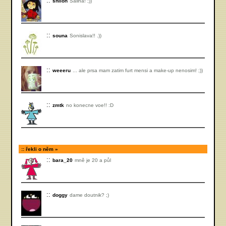
shiloh
Šalina! ;))
souna
Sonislava!! .))
weeeru
... ale prsa mam zatim furt mensi a make-up nenosim! ;))
zmtk
no konecne voe!! :D
řekli o něm
bara_20
mně je 20 a půl
doggy
dame doutnik? ;)