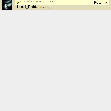
21. května 2026 [20:29:35]
Re
::
link
Lord_Palda
69
»
21. května 2026 [20:23:45]
Re
::
link
MrLerak
70
»
21. května 2026 [18:41:04]
Re
::
link
Tychi
71
»
21. května 2026 [18:36:18]
Re
::
link
MrLerak
72
»
21. května 2026 [18:17:44]
Re
::
link
Luck_Skywalker
73
»
21. května 2026 [17:54:17]
Re
::
link
Lord_Palda
74
»
21. května 2026 [17:44:20]
Re
::
link
wwriter
75