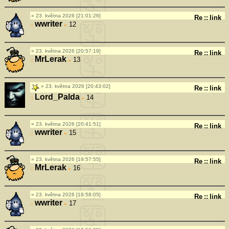
23. května 2026 [21:01:26]
Re
::
link
wwriter
12
»
23. května 2026 [20:57:19]
Re
::
link
MrLerak
13
»
23. května 2026 [20:43:02]
Re
::
link
Lord_Palda
14
»
23. května 2026 [20:41:51]
Re
::
link
wwriter
15
»
23. května 2026 [19:57:55]
Re
::
link
MrLerak
16
»
23. května 2026 [18:58:05]
Re
::
link
wwriter
17
»