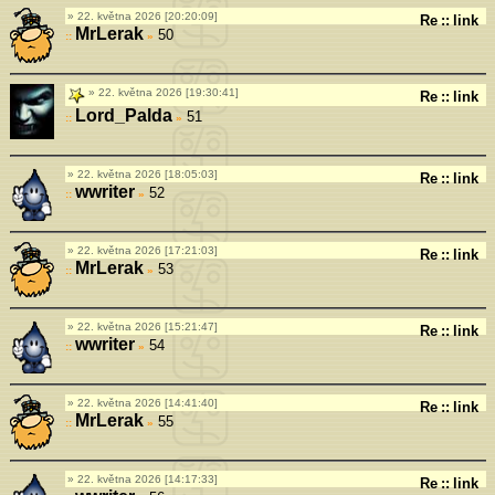
22. května 2026 [20:20:09]
Re
::
link
MrLerak
50
»
22. května 2026 [19:30:41]
Re
::
link
Lord_Palda
51
»
22. května 2026 [18:05:03]
Re
::
link
wwriter
52
»
22. května 2026 [17:21:03]
Re
::
link
MrLerak
53
»
22. května 2026 [15:21:47]
Re
::
link
wwriter
54
»
22. května 2026 [14:41:40]
Re
::
link
MrLerak
55
»
22. května 2026 [14:17:33]
Re
::
link