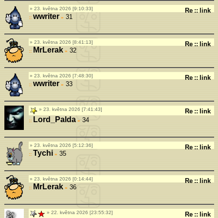
23. května 2026 [9:10:33]
Re
::
link
wwriter
31
»
23. května 2026 [8:41:13]
Re
::
link
MrLerak
32
»
23. května 2026 [7:48:30]
Re
::
link
wwriter
33
»
23. května 2026 [7:41:43]
Re
::
link
Lord_Palda
34
»
23. května 2026 [5:12:36]
Re
::
link
Tychi
35
»
23. května 2026 [0:14:44]
Re
::
link
MrLerak
36
»
22. května 2026 [23:55:32]
Re
::
link