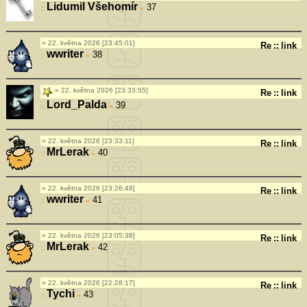
Lidumil Všehomír
37
»
22. května 2026 [23:45:01]
Re
::
link
wwriter
38
»
22. května 2026 [23:33:55]
Re
::
link
Lord_Palda
39
»
22. května 2026 [23:33:11]
Re
::
link
MrLerak
40
»
22. května 2026 [23:26:48]
Re
::
link
wwriter
41
»
22. května 2026 [23:05:38]
Re
::
link
MrLerak
42
»
22. května 2026 [22:28:17]
Re
::
link
Tychi
43
»