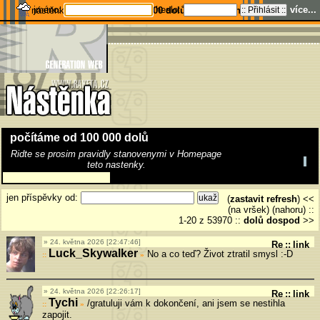
jméno:
heslo:
více...
nástěnka
počítáme od 100 000 dolů
---
stats
---
home
počítáme od 100 000 dolů
Ridte se prosim pravidly stanovenymi v Homepage
teto nastenky.
jen příspěvky od:
(
zastavit refresh
) <<
(na vršek) (nahoru)
::
1-20 z 53970
::
dolů
dospod
>>
24. května 2026 [22:47:46]
Re
::
link
Luck_Skywalker
No a co teď? Život ztratil smysl :-D
»
24. května 2026 [22:26:17]
Re
::
link
Tychi
/gratuluji vám k dokončení, ani jsem se nestihla
»
zapojit.