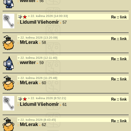
wwriter
56
»
22. května 2026 [14:00:33]
Re
::
link
Lidumil Všehomír
57
»
22. května 2026 [13:20:09]
Re
::
link
MrLerak
58
»
22. května 2026 [12:11:40]
Re
::
link
wwriter
59
»
22. května 2026 [11:25:48]
Re
::
link
MrLerak
60
»
22. května 2026 [8:52:21]
Re
::
link
Lidumil Všehomír
61
»
22. května 2026 [8:43:45]
Re
::
link
MrLerak
62
»