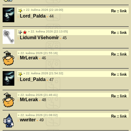
22. května 2026 [22:18:00]
Re
::
link
Lord_Palda
44
»
22. května 2026 [22:13:05]
Re
::
link
Lidumil Všehomír
45
»
22. května 2026 [21:55:16]
Re
::
link
MrLerak
46
»
22. května 2026 [21:54:32]
Re
::
link
Lord_Palda
47
»
22. května 2026 [21:46:41]
Re
::
link
MrLerak
48
»
22. května 2026 [21:08:02]
Re
::
link
wwriter
49
»