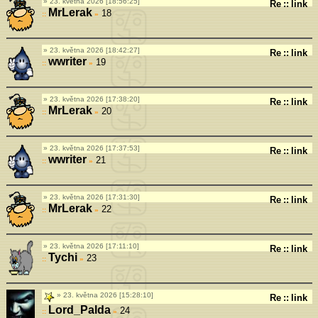
23. května 2026 [18:56:25]
Re
::
link
MrLerak
18
»
23. května 2026 [18:42:27]
Re
::
link
wwriter
19
»
23. května 2026 [17:38:20]
Re
::
link
MrLerak
20
»
23. května 2026 [17:37:53]
Re
::
link
wwriter
21
»
23. května 2026 [17:31:30]
Re
::
link
MrLerak
22
»
23. května 2026 [17:11:10]
Re
::
link
Tychi
23
»
23. května 2026 [15:28:10]
Re
::
link
Lord_Palda
24
»