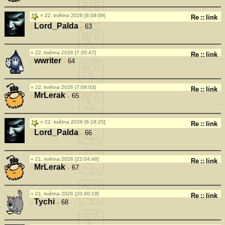
22. května 2026 [8:09:09]
Re
::
link
Lord_Palda
63
»
22. května 2026 [7:35:47]
Re
::
link
wwriter
64
»
22. května 2026 [7:08:03]
Re
::
link
MrLerak
65
»
22. května 2026 [6:18:25]
Re
::
link
Lord_Palda
66
»
21. května 2026 [22:04:48]
Re
::
link
MrLerak
67
»
21. května 2026 [20:40:19]
Re
::
link
Tychi
68
»