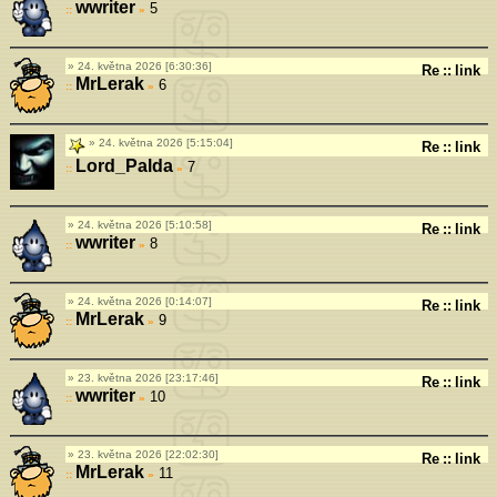
wwriter
5
»
24. května 2026 [6:30:36]
Re
::
link
MrLerak
6
»
24. května 2026 [5:15:04]
Re
::
link
Lord_Palda
7
»
24. května 2026 [5:10:58]
Re
::
link
wwriter
8
»
24. května 2026 [0:14:07]
Re
::
link
MrLerak
9
»
23. května 2026 [23:17:46]
Re
::
link
wwriter
10
»
23. května 2026 [22:02:30]
Re
::
link
MrLerak
11
»