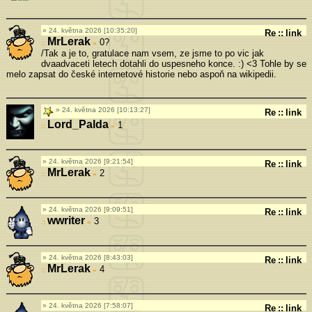
24. května 2026 [10:35:20]
Re
::
link
MrLerak
0?
»
/Tak a je to, gratulace nam vsem, ze jsme to po vic jak
dvaadvaceti letech dotahli do uspesneho konce. :) <3 Tohle by se
melo zapsat do české internetové historie nebo aspoň na wikipedii.
24. května 2026 [10:13:27]
Re
::
link
Lord_Palda
1
»
24. května 2026 [9:21:54]
Re
::
link
MrLerak
2
»
24. května 2026 [9:09:51]
Re
::
link
wwriter
3
»
24. května 2026 [8:43:03]
Re
::
link
MrLerak
4
»
24. května 2026 [7:58:07]
Re
::
link