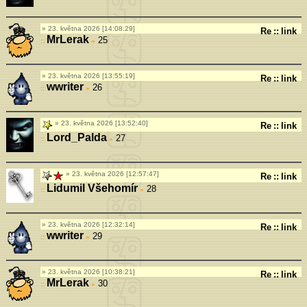
23. května 2026 [14:08:29]
Re
::
link
MrLerak
25
»
23. května 2026 [13:55:19]
Re
::
link
wwriter
26
»
23. května 2026 [13:52:40]
Re
::
link
Lord_Palda
27
»
23. května 2026 [12:57:47]
Re
::
link
Lidumil Všehomír
28
»
23. května 2026 [12:32:14]
Re
::
link
wwriter
29
»
23. května 2026 [10:38:21]
Re
::
link
MrLerak
30
»