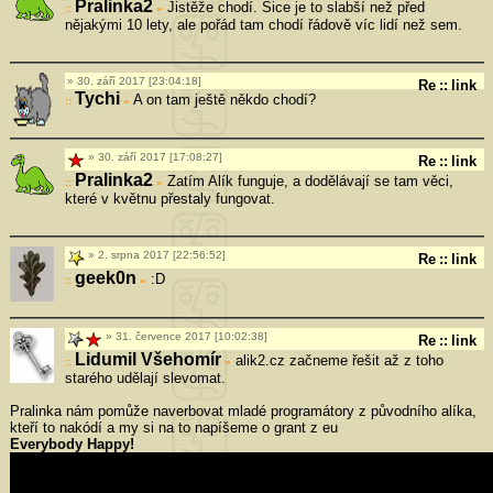
Pralinka2
Jistěže chodí. Sice je to slabší než před
»
nějakými 10 lety, ale pořád tam chodí řádově víc lidí než sem.
30. září 2017 [23:04:18]
Re
::
link
Tychi
A on tam ještě někdo chodí?
»
30. září 2017 [17:08:27]
Re
::
link
Pralinka2
Zatím Alík funguje, a dodělávají se tam věci,
»
které v květnu přestaly fungovat.
2. srpna 2017 [22:56:52]
Re
::
link
geek0n
:D
»
31. července 2017 [10:02:38]
Re
::
link
Lidumil Všehomír
alik2.cz začneme řešit až z toho
»
starého udělají slevomat.
Pralinka nám pomůže naverbovat mladé programátory z původního alíka,
kteří to nakódí a my si na to napíšeme o grant z eu
Everybody Happy!