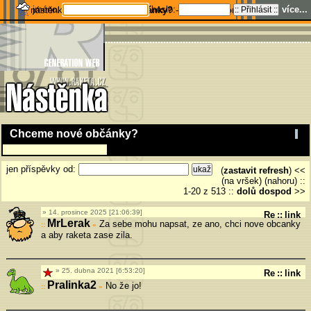
jméno:
heslo:
více...
nástěnka
Chceme nové občánky?
---
stats
---
home
Chceme nové občánky?
jen příspěvky od:
(
zastavit refresh
) <<
(na vršek) (nahoru)
::
1-20 z 513
::
dolů
dospod
>>
14. prosince 2025 [21:06:39]
Re
::
link
MrLerak
Za sebe mohu napsat, ze ano, chci nove obcanky
»
a aby raketa zase zila.
25. dubna 2021 [6:53:20]
Re
::
link
Pralinka2
No že jo!
»