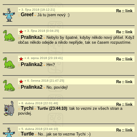
3. října 2018 [18:12:21]
Re
::
link
Greef
Já tu jsem nový :)
»
3. října 2018 [0:04:25]
Re
::
link
Pralinka2
Nebylo by špatné, kdyby někdo nový přišel. Když
»
občas někdo odejde a nikdo nepřijde, tak se časem rozpustíme.
4. srpna 2018 [23:19:41]
Re
::
link
Pralinka2
Hm?
»
6. června 2018 [21:47:25]
Re
::
link
Pralinka2
No, povídej!
»
8. dubna 2018 [22:01:46]
Re
::
link
Tychi
Turtle (23:44:10)
: tak to vezmi ze všech stran a
»
povídej.
5. dubna 2018 [23:44:10]
Re
::
link
Turtle
No...jak se to vezme Tychi :-)
»