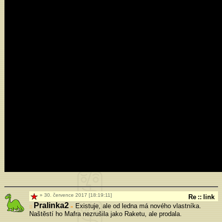
30. července 2017 [18:19:11]
Re
::
link
Pralinka2
Existuje, ale od ledna má nového vlastníka.
»
Naštěstí ho Mafra nezrušila jako Raketu, ale prodala.