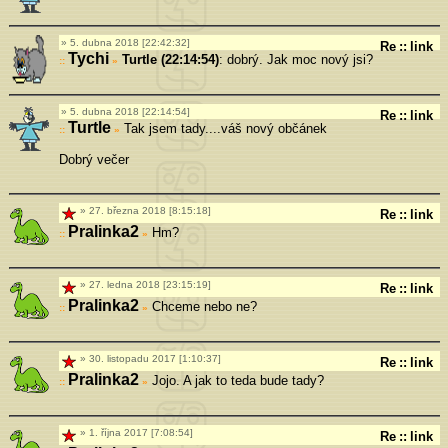
5. dubna 2018 [22:42:32]
Re
::
link
Tychi
Turtle (22:14:54)
: dobrý. Jak moc nový jsi?
»
5. dubna 2018 [22:14:54]
Re
::
link
Turtle
Tak jsem tady....váš nový občánek
»
Dobrý večer
27. března 2018 [8:15:18]
Re
::
link
Pralinka2
Hm?
»
27. ledna 2018 [23:15:19]
Re
::
link
Pralinka2
Chceme nebo ne?
»
30. listopadu 2017 [1:10:37]
Re
::
link
Pralinka2
Jojo. A jak to teda bude tady?
»
1. října 2017 [7:08:54]
Re
::
link