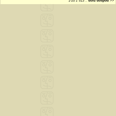
1-20 z 513
::
dolů
dospod
>>