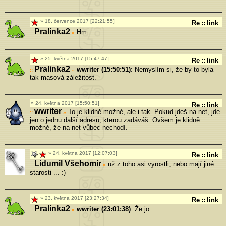
18. července 2017 [22:21:55]
Re
::
link
Pralinka2
Hm.
»
25. května 2017 [15:47:47]
Re
::
link
Pralinka2
wwriter (15:50:51)
: Nemyslím si, že by to byla
»
tak masová záležitost.
24. května 2017 [15:50:51]
Re
::
link
wwriter
To je klidně možné, ale i tak. Pokud jdeš na net, jde
»
jen o jednu další adresu, kterou zadáváš. Ovšem je klidně
možné, že na net vůbec nechodí.
24. května 2017 [12:07:03]
Re
::
link
Lidumil Všehomír
už z toho asi vyrostli, nebo mají jiné
»
starosti ... :)
23. května 2017 [23:27:34]
Re
::
link
Pralinka2
wwriter (23:01:38)
: Že jo.
»