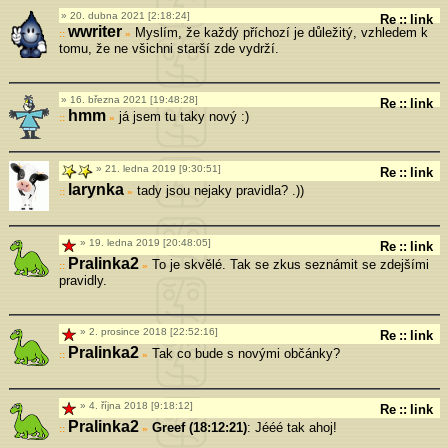
20. dubna 2021 [2:18:24]
Re
::
link
wwriter
Myslím, že každý příchozí je důležitý, vzhledem k
»
tomu, že ne všichni starší zde vydrží.
16. března 2021 [19:48:28]
Re
::
link
hmm
já jsem tu taky nový :)
»
21. ledna 2019 [9:30:51]
Re
::
link
larynka
tady jsou nejaky pravidla? .))
»
19. ledna 2019 [20:48:05]
Re
::
link
Pralinka2
To je skvělé. Tak se zkus seznámit se zdejšími
»
pravidly.
2. prosince 2018 [22:52:16]
Re
::
link
Pralinka2
Tak co bude s novými občánky?
»
4. října 2018 [9:18:12]
Re
::
link
Pralinka2
Greef (18:12:21)
: Jééé tak ahoj!
»