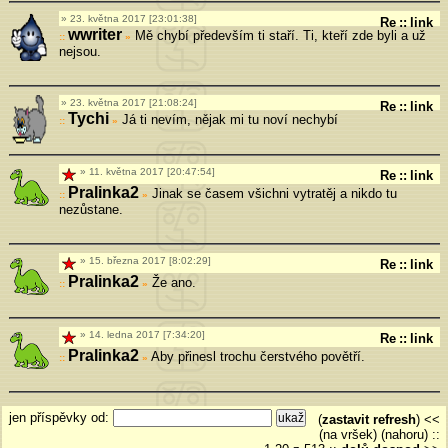
23. května 2017 [23:01:38]
Re
::
link
wwriter
Mě chybí především ti staří. Ti, kteří zde byli a už
»
nejsou.
23. května 2017 [21:08:24]
Re
::
link
Tychi
Já ti nevím, nějak mi tu noví nechybí
»
11. května 2017 [20:47:54]
Re
::
link
Pralinka2
Jinak se časem všichni vytratěj a nikdo tu
»
nezůstane.
15. března 2017 [8:02:29]
Re
::
link
Pralinka2
Že ano.
»
14. ledna 2017 [7:34:20]
Re
::
link
Pralinka2
Aby přinesl trochu čerstvého povětří.
»
jen příspěvky od:
(
zastavit refresh
) <<
(na vršek) (nahoru)
::