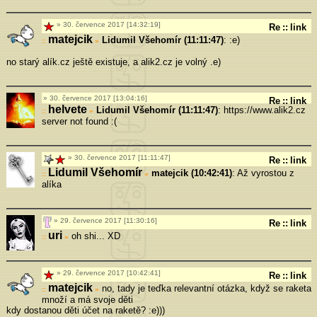
30. července 2017 [14:32:19]
Re
::
link
matejcik
Lidumil Všehomír (11:11:47)
: :e)
»
no starý alík.cz ještě existuje, a alik2.cz je volný .e)
30. července 2017 [13:04:16]
Re
::
link
helvete
Lidumil Všehomír (11:11:47)
: https://www.alik2.cz
»
server not found :(
30. července 2017 [11:11:47]
Re
::
link
Lidumil Všehomír
matejcik (10:42:41)
: Až vyrostou z
»
alíka
29. července 2017 [11:30:16]
Re
::
link
uri
oh shi... XD
»
29. července 2017 [10:42:41]
Re
::
link
matejcik
no, tady je teďka relevantní otázka, když se raketa
»
množí a má svoje děti
kdy dostanou děti účet na raketě? :e)))