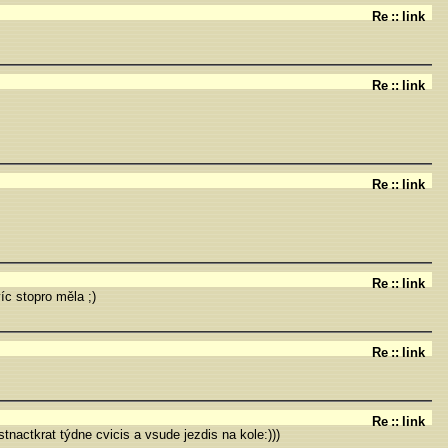
Re
::
link
Re
::
link
Re
::
link
Re
::
link
víc stopro měla ;)
Re
::
link
Re
::
link
tnactkrat týdne cvicis a vsude jezdis na kole:)))