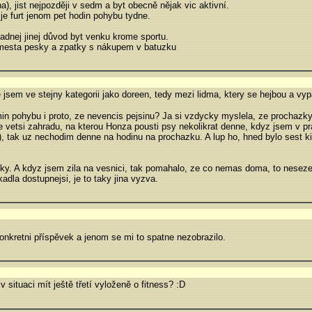
), jist nejpozději v sedm a byt obecně nějak vic aktivní.
 je furt jenom pet hodin pohybu tydne.
adnej jinej důvod byt venku krome sportu.
 mesta pesky a zpatky s nákupem v batuzku
 jsem ve stejny kategorii jako doreen, tedy mezi lidma, ktery se hejbou a vyp
in pohybu i proto, ze nevencis pejsinu? Ja si vzdycky myslela, ze prochaz
 vetsi zahradu, na kterou Honza pousti psy nekolikrat denne, kdyz jsem v pr
a), tak uz nechodim denne na hodinu na prochazku. A lup ho, hned bylo sest k
. A kdyz jsem zila na vesnici, tak pomahalo, ze co nemas doma, to nesezer
adla dostupnejsi, je to taky jina vyzva.
 konkretni příspěvek a jenom se mi to spatne nezobrazilo.
 situaci mít ještě třetí vyloženě o fitness? :D