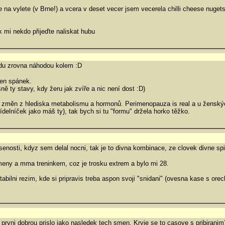
na vylete (v Brne!) a vcera v deset vecer jsem vecerela chilli cheese nugets,
k mi nekdo přijeďte naliskat hubu
jdu zrovna náhodou kolem :D
ten spánek.
 ty stavy, kdy žeru jak zvíře a nic není dost :D)
st změn z hlediska metabolismu a hormonů. Perimenopauza is real a u ženský
jídelníček jako máš ty), tak bych si tu "formu" držela horko těžko.
senosti, kdyz sem delal nocni, tak je to divna kombinace, ze clovek divne spi a
meny a mma treninkem, coz je trosku extrem a bylo mi 28.
ej stabilni rezim, kde si pripravis treba aspon svoji "snidani" (ovesna kase s
prvni dobrou prislo jako nasledek tech smen. Kryje se to casove s pribiranim