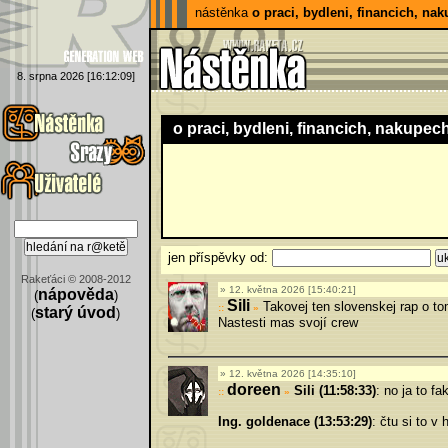
nástěnka
o praci, bydleni, financich, nak
8. srpna 2026 [16:12:09]
o praci, bydleni, financich, nakupech.
jen příspěvky od:
Rakeťáci © 2008-2012
12. května 2026 [15:40:21]
nápověda
(
)
Sili
Takovej ten slovenskej rap o tom
»
starý úvod
(
)
Nastesti mas svojí crew
12. května 2026 [14:35:10]
doreen
Sili (11:58:33)
: no ja to fa
»
Ing. goldenace (13:53:29)
: čtu si to v