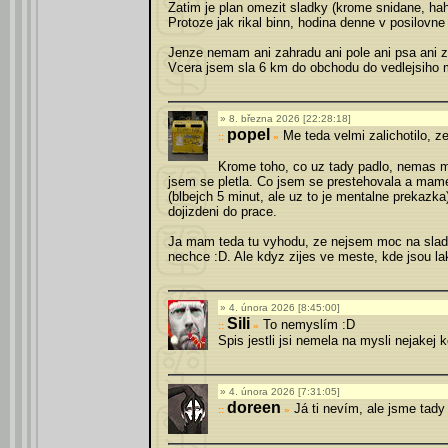
Zatim je plan omezit sladky (krome snidane, haha
Protoze jak rikal binn, hodina denne v posilovne
Jenze nemam ani zahradu ani pole ani psa ani z
Vcera jsem sla 6 km do obchodu do vedlejsiho
8. března 2026 [22:28:18]
popel
Me teda velmi zalichotilo, ze
»
Krome toho, co uz tady padlo, nemas m
jsem se pletla. Co jsem se prestehovala a mame
(blbejch 5 minut, ale uz to je mentalne prekazk
dojizdeni do prace.
Ja mam teda tu vyhodu, ze nejsem moc na sladky
nechce :D. Ale kdyz zijes ve meste, kde jsou lak
4. února 2026 [8:45:00]
Sili
To nemyslím :D
»
Spis jestli jsi nemela na mysli nejakej
4. února 2026 [7:31:05]
doreen
Já ti nevím, ale jsme tady v
»