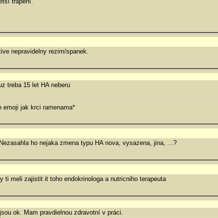
tší trápení.
tive nepravidelny rezim/spanek.
uz treba 15 let HA neberu
n emoji jak krci ramenama*
Nezasahla ho nejaka zmena typu HA nova, vysazena, jina, ...?
by ti meli zajistit it toho endokrinologa a nutricniho terapeuta
jsou ok. Mam pravdielnou zdravotní v práci.