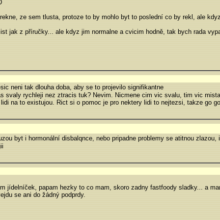
D
rekne, ze sem tlusta, protoze to by mohlo byt to poslední co by rekl, ale kdy
ist jak z příručky... ale kdyz jim normalne a cvicim hodně, tak bych rada vyp
c neni tak dlouha doba, aby se to projevilo signifikantne
s svaly rychleji nez ztracis tuk? Nevim. Nicmene cim vic svalu, tim vic mista 
idi na to existujou. Rict si o pomoc je pro nektery lidi to nejtezsi, takze go go
uzou byt i hormonální disbalqnce, nebo pripadne problemy se atitnou zlazou, i
ii
m jídelníček, papam hezky to co mam, skoro zadny fastfoody sladky... a mam
ejdu se ani do žádný podprdy.