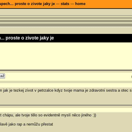
upech... proste o zivote jaky je
---
stats
---
home
.. proste o zivote jaky je
 jak je tezkej zivot v petrzalce kdyz tvoje mama je zdravotni sestra a otec 
kt chápu, ale tvoje tělo so evidentně myslí něco jiného :))
 hlavě jako rap a nemůžu přestat