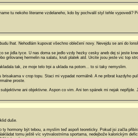
mame tu nekoho literarne vzdelaneho, kdo by pochvalil styl tehle vypovedi? 
budu lhat. Nehodlám kupovat všechno oblečení novy. Nevejdu se ani do lons
o se jidla tyce. U nas doma se jedlo vzdy hezky cesky aneb dej si jeste kned
o grilovanej hermelin na salatu, kruti platek atd. Urcite jsou jeste vic top s
kladala tak, ze moje telo trpi a uklada na potom... to si taky nemyslim.
brisakama v crop topu. Staci mi vypadat normálně. A ne pribrat kazdyho pul r
rmalne proste.
ubjektivne ani objektivne. Aspon co vim. Ani ten spánek mi nejak nepřijde. 
klid duše.
o ty hormony být tebou, a myslím teď aspoň teoreticky. Pokud jsi začla přibí
akládat tomu ještě víc vytrvalostníma sportama, nedejbože kalorickým defic