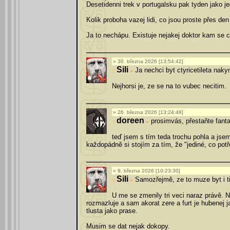
Desetidenni trek v portugalsku pak tyden jako je
Kolik proboha vazej lidi, co jsou proste přes de
Ja to nechápu. Existuje nejakej doktor kam se ch
30. března 2026 [13:54:42]
Sili
Ja nechci byt ctyricetileta nak
»
Nejhorsi je, ze se na to vubec necitim.
26. března 2026 [13:24:48]
doreen
prosimvás, přestaňte fanta
»
teď jsem s tím teda trochu pohla a jse
každopádně si stojím za tím, že "jediné, co potře
9. března 2026 [10:23:30]
Sili
Samozřejmě, ze to muze byt i t
»
U me se zmenily tri veci naraz právě
rozmazluje a sam akorat zere a furt je hubenej ja
tlusta jako prase.
Musim se dat nejak dokopy.