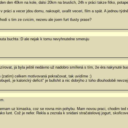
den den 40km na kole, dalsi 20km na bruslich, 24h v práci takze fitko, potap
n v práci a vecer jdou domu, nakoupit, uvařit veceri, film a spát. A jednou tý
odí s tim ze cvicim, nezeru ale jsem furt tlusty prase?
ynuta buchta :D ale nejak k tomu nevyhnutelne smeruju
zírovat, já byla ještě nedávno už nadobro smířená s tím, že éra nakynuté bu
m (zatím) celkem motivovaná pokračovat, tak uvidíme :)
buješ, je kalorický deficit" je bullshit a nic dobrýho z toho dlouhodobě nevzej
im.
. Nemam uz kimaska, coz se rovna min pohybu. Mam novou praci, chodim ted
ko lunt. Což je nefer. Rekla a zezrala k snidani stračatelovej jogurt, skořicov