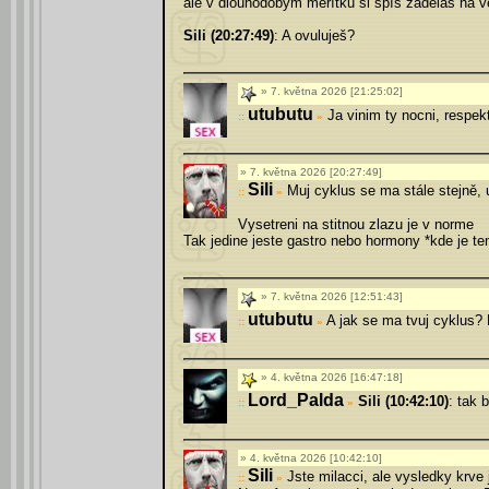
ale v dlouhodobým měřítku si spíš zaděláš na vě
Sili (20:27:49)
: A ovuluješ?
7. května 2026 [21:25:02]
utubutu
Ja vinim ty nocni, respek
»
7. května 2026 [20:27:49]
Sili
Muj cyklus se ma stále stejně, 
»
Vysetreni na stitnou zlazu je v norme
Tak jedine jeste gastro nebo hormony *kde je te
7. května 2026 [12:51:43]
utubutu
A jak se ma tvuj cyklus? 
»
4. května 2026 [16:47:18]
Lord_Palda
Sili (10:42:10)
: tak 
»
4. května 2026 [10:42:10]
Sili
Jste milacci, ale vysledky krve 
»