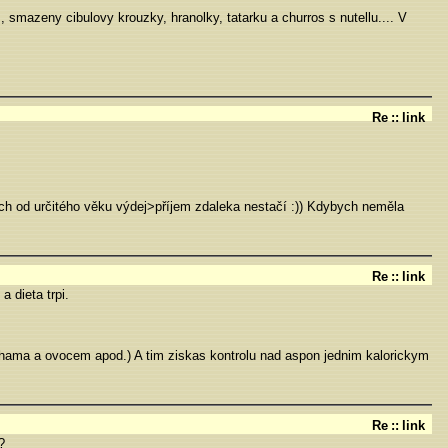
 smazeny cibulovy krouzky, hranolky, tatarku a churros s nutellu.... V
Re
::
link
ch od určitého věku výdej>příjem zdaleka nestačí :)) Kdybych neměla
Re
::
link
 dieta trpi.
 orechama a ovocem apod.) A tim ziskas kontrolu nad aspon jednim kalorickym
Re
::
link
?