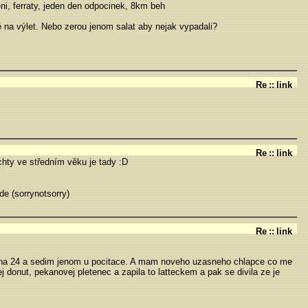
eni, ferraty, jeden den odpocinek, 8km beh
dně na výlet. Nebo zerou jenom salat aby nejak vypadali?
Re
::
link
Re
::
link
chty ve středním věku je tady :D
de (sorrynotsorry)
Re
::
link
 na 24 a sedim jenom u pocitace. A mam noveho uzasneho chlapce co me
ej donut, pekanovej pletenec a zapila to latteckem a pak se divila ze je