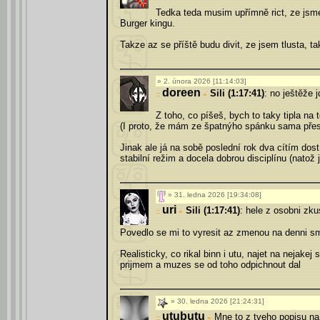
Tedka teda musim upřímně rict, ze jsme 
Burger kingu.
Takze az se příště budu divit, ze jsem tlusta, ta
2. února 2026 [11:14:03]
doreen
Sili (1:17:41)
: no ještěže 
»
Z toho, co píšeš, bych to taky tipla na 
(I proto, že mám ze špatnýho spánku sama přesně
Jinak ale já na sobě poslední rok dva cítím do
stabilní režim a docela dobrou disciplínu (natož 
31. ledna 2026 [19:34:08]
uri
Sili (1:17:41)
: hele z osobni zku
»
Povedlo se mi to vyresit az zmenou na denni s
Realisticky, co rikal binn i utu, najet na nejak
prijmem a muzes se od toho odpichnout dal
30. ledna 2026 [21:24:31]
utubutu
Mne to z tveho popisu na 
»