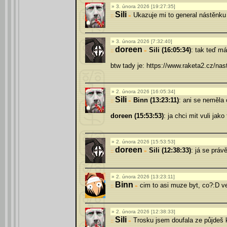
3. února 2026 [19:27:35]
Sili
Ukazuje mi to general nástěnku o
»
3. února 2026 [7:32:40]
doreen
Sili (16:05:34)
: tak teď má
»
btw tady je: https://www.raketa2.cz/nas
2. února 2026 [16:05:34]
Sili
Binn (13:23:11)
: ani se neměla 
»
doreen (15:53:53)
: ja chci mit vuli jako 
2. února 2026 [15:53:53]
doreen
Sili (12:38:33)
: já se práv
»
2. února 2026 [13:23:11]
Binn
cim to asi muze byt, co?:D ve
»
2. února 2026 [12:38:33]
Sili
Trosku jsem doufala ze půjdeš ko
»