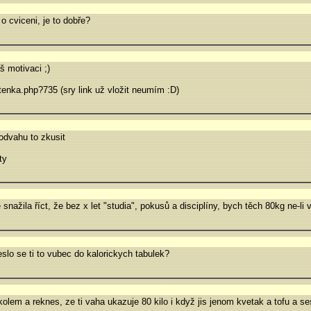
 cviceni, je to dobře?
š motivaci ;)
tenka.php?735 (sry link už vložit neumím :D)
odvahu to zkusit
ty
ě snažila říct, že bez x let "studia", pokusů a disciplíny, bych těch 80kg ne-li 
slo se ti to vubec do kalorickych tabulek?
lem a reknes, ze ti vaha ukazuje 80 kilo i když jis jenom kvetak a tofu a ses