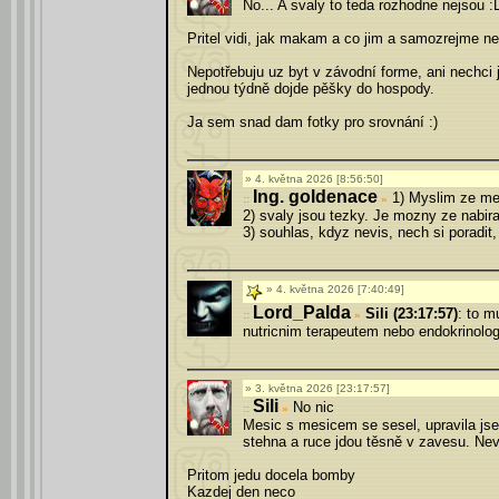
No... A svaly to teda rozhodne nejsou :
Pritel vidi, jak makam a co jim a samozrejme ne
Nepotřebuju uz byt v závodní forme, ani nechci j
jednou týdně dojde pěšky do hospody.
Ja sem snad dam fotky pro srovnání :)
4. května 2026 [8:56:50]
Ing. goldenace
1) Myslim ze mesi
»
2) svaly jsou tezky. Je mozny ze nabira
3) souhlas, kdyz nevis, nech si poradit, l
4. května 2026 [7:40:49]
Lord_Palda
Sili (23:17:57)
: to m
»
nutricnim terapeutem nebo endokrinolog
3. května 2026 [23:17:57]
Sili
No nic
»
Mesic s mesicem se sesel, upravila jse
stehna a ruce jdou těsně v zavesu. Nev
Pritom jedu docela bomby
Kazdej den neco