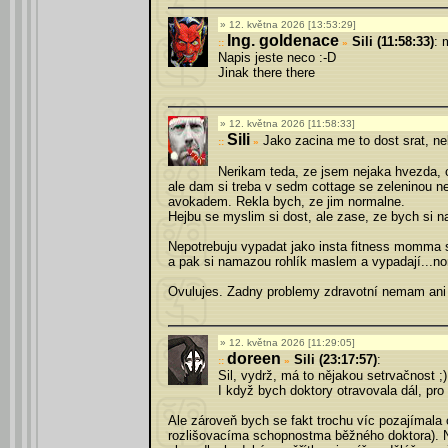
12. května 2026 [13:53:29]
Ing. goldenace
Sili (11:58:33)
: 
»
Napis jeste neco :-D
Jinak there there
12. května 2026 [11:58:33]
Sili
Jako zacina me to dost srat, ne
»
Nerikam teda, ze jsem nejaka hvezda, c
ale dam si treba v sedm cottage se zeleninou neb
avokadem. Rekla bych, ze jim normalne.
Hejbu se myslim si dost, ale zase, ze bych si na
Nepotrebuju vypadat jako insta fitness momma s 
a pak si namazou rohlík maslem a vypadají...no
Ovulujes. Zadny problemy zdravotní nemam ani s
12. května 2026 [11:29:05]
doreen
Sili (23:17:57)
:
»
Sil, vydrž, má to nějakou setrvačnost ;)
I když bych doktory otravovala dál, pro 
Ale zároveň bych se fakt trochu víc pozajímala 
rozlišovacíma schopnostma běžného doktora). N