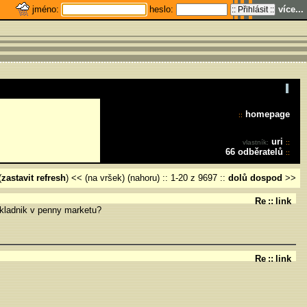
jméno:
heslo:
více...
homepage
::
uri
vlastník:
::
66 odběratelů
::
(
zastavit refresh
) << (na vršek) (nahoru)
::
1-20 z 9697
::
dolů
dospod
>>
Re
::
link
skladnik v penny marketu?
Re
::
link