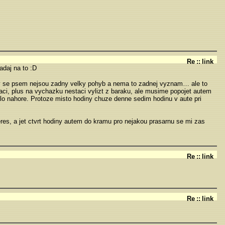
Re
::
link
adaj na to :D
ky se psem nejsou zadny velky pohyb a nema to zadnej vyznam… ale to
aci, plus na vychazku nestaci vylizt z baraku, ale musime popojet autem
ilo nahore. Protoze misto hodiny chuze denne sedim hodinu v aute pri
es, a jet ctvrt hodiny autem do kramu pro nejakou prasarnu se mi zas
Re
::
link
Re
::
link