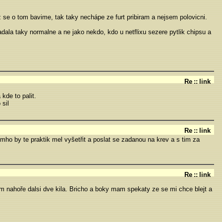
z se o tom bavime, tak taky nechápe ze furt pribiram a nejsem polovicni.
adala taky normalne a ne jako nekdo, kdo u netflixu sezere pytlik chipsu a
Re
::
link
kde to palit.
 sil
Re
::
link
mho by te praktik mel vyšetřit a poslat se zadanou na krev a s tim za
Re
::
link
 nahoře dalsi dve kila. Bricho a boky mam spekaty ze se mi chce blejt a