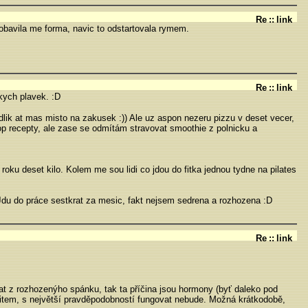
Re
::
link
Pobavila me forma, navic to odstartovala rymem.
Re
::
link
kych plavek. :D
lik at mas misto na zakusek :)) Ale uz aspon nezeru pizzu v deset vecer,
trop recepty, ale zase se odmítám stravovat smoothie z polnicku a
oku deset kilo. Kolem me sou lidi co jdou do fitka jednou tydne na pilates
Jdu do práce sestkrat za mesic, fakt nejsem sedrena a rozhozena :D
Re
::
link
rat z rozhozenýho spánku, tak ta příčina jsou hormony (byť daleko pod
item, s největší pravděpodobností fungovat nebude. Možná krátkodobě,