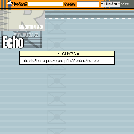
jméno:
heslo:
více...
Nástěnky
Srazy
Uživatelé
CHYBA
tato služba je pouze pro přihlášené uživatele